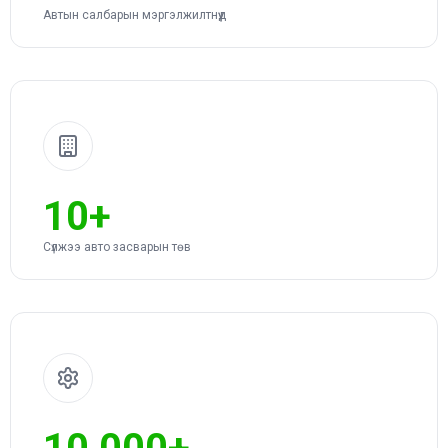
Автын салбарын мэргэлжилтнүүд
10+
Сүлжээ авто засварын төв