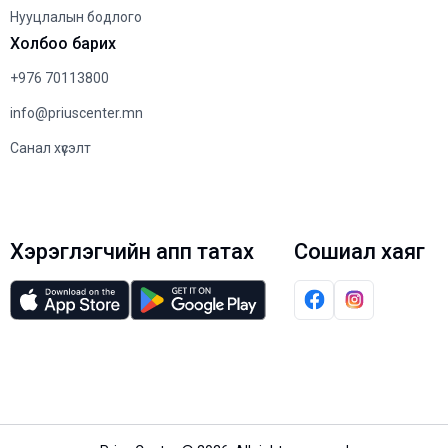
Нууцлалын бодлого
Холбоо барих
+976 70113800
info@priuscenter.mn
Санал хүсэлт
Хэрэглэгчийн апп татах
Сошиал хаяг