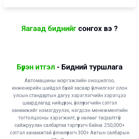
Яагаад биднийг
сонгох вэ ?
Засварын түүх
Баталга
Таны автомашины засвар үйлчилгээнд
Бүх төрли
орсон түүх, мэдээлэл Prius Center
сэлбэгийг
Бүрэн итгэл
- Бидний туршлага
аппликейшнд байршина.
хүргэнэ.
Автомашины мэргэжлийн оношилгоо,
инженерийн шийдэл бүхий засвар үйлчилгээг олон
улсын стандартын дагуу хэрэглэгчийн хэрэгцээ
шаардлагад нийцүүлэн, үйллүүлэгчийн сэтгэл
ханамжийг нэмэгдуулэх, нэгдсэн менежментийн
тогтолцооны хэрэгжилт, үр нөлөөг тасралтгүй
сайжруулан салбартаа тэргүүлэгч байна. 250,000+
сэтгэл ханамжтай үйлчилүүлэгч 300+ Автын салбаpын