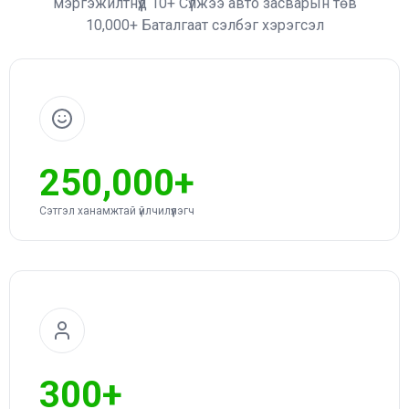
мэргэжилтнүүд 10+ Сүлжээ авто засварын төв
10,000+ Баталгаат сэлбэг хэpэгсэл
250,000+
Cэтгэл ханамжтай үйлчилүүлэгч
300+