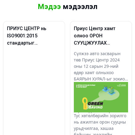
Мэдээ
мэдээлэл
ПРИУС ЦЕНТР нь
Приус Центр хамт
ISO9001:2015
олноо ОРОН
стандартыг
СУУЦЖУУЛАХ
хэрэгжүүлэгч автын
хуримтлалын хөтөлбөр
Сүлжээ авто засварын
салбарын анхны
зарлалаа
төв Приус Центр 2024
байгууллага боллоо
оны 12 сарын 29-ний
өдөр хамт олныхоо
БАЯРЫН ХУРАЛ-ыг зохион
байгуулж, 2025 оноос
эхлэн “GREEN SAVING”
орон сууцжуулах
хөтөлбөрийг
хэрэгжүүлэхээ зарлалаа.
Тус хөтөлбөрийн зорилго
нь ажилтан орон сууцны
урьдчилгаа, хашаа
байшин, хүүхдийн