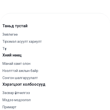
хийлгэдэг үнэнч
хэрэглэгч нартаа халуун
талархал илэрхийлье.
Таньд тустай
Зөвлөгөө
Түгээмэл асуулт хариулт
Түүх
Хүний нөөц
Манай хамт олон
Нээлттэй ажлын байр
Сонгон шалгаруулалт
Хэрэгцээт холбоосууд
Засваp үйлчилгээ
Мэдээ мэдээлэл
Примарт