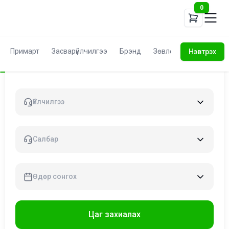
0
Примарт
Засвар
үйлчилгээ
Брэнд
Зөвлөгөө
Нэвтрэх
Үйлчилгээ
Caлбар
Өдөр сонгох
Цаг захиалах