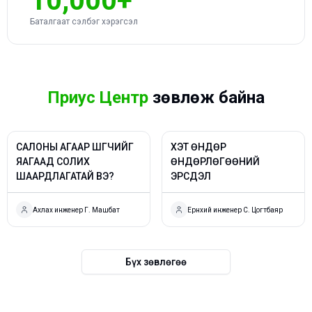
10,000+
Баталгаат сэлбэг хэрэгсэл
Приус Центр
зөвлөж байна
САЛОНЫ АГААР ШҮҮГЧИЙГ
ХЭТ ӨНДӨР
ЯАГААД СОЛИХ
ӨНДӨРЛӨГӨӨНИЙ
ШААРДЛАГАТАЙ ВЭ?
ЭРСДЭЛ
Ахлах инженер Г. Машбат
Ерөнхий инженер С. Цогтбаяр
Бүх зөвлөгөө